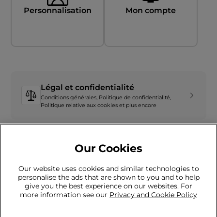
Personnalisation
Mon compte
Légal et confidentialité
Conditions générales, Politique de confidentialité,
Politique relative aux cookies et plus encore
Our Cookies
Our website uses cookies and similar technologies to
personalise the ads that are shown to you and to help
give you the best experience on our websites. For
Vous ne trouvez pas ce que vous cherchez
more information see our
Privacy and Cookie Policy
?