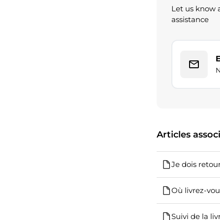
Let us know a
assistance
N
Articles assoc
Je dois retou
Où livrez-vou
Suivi de la li