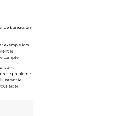
ur de bureau, un
ar exemple lors
ment le
tre compte.
ours des
oudre le problème.
llustrant le
ous aider.