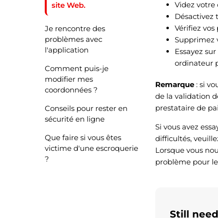
Videz votre
site Web.
Désactivez t
Vérifiez vo
Je rencontre des
problèmes avec
Supprimez v
l'application
Essayez sur
ordinateur 
Comment puis-je
modifier mes
Remarque
: si v
coordonnées ?
de la validation
prestataire de pa
Conseils pour rester en
sécurité en ligne
Si vous avez essa
Que faire si vous êtes
difficultés, veuil
victime d'une escroquerie
Lorsque vous nous 
?
problème pour leq
Still nee