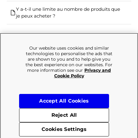
Y a-t-il une limite au nombre de produits que
je peux acheter ?
Our website uses cookies and similar
technologies to personalise the ads that
are shown to you and to help give you
Vous ne trouvez pas ce que vous cherchez
the best experience on our websites. For
more information see our
Privacy and
?
Cookie Policy
Notre équipe est là pour vous aider
Vous devez encore nous contacter
Accept All Cookies
Reject All
Livraison
Retours
Conditions générales
Politique de confidentialité
© 2026 Frasers Group Trading Limited
Cookies Settings